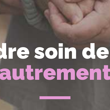
re soin de
autremen