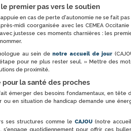
le premier pas vers le soutien
'appuie en cas de perte d'autonomie ne se fait pas
 après-midi coorganisée avec les CEMEA Occitanie e
tré avec justesse ces moments charnières : les prem
à nommer.
chologue au sein de
notre accueil de jour
(CAJOU
étape pour ne plus rester seul. » Mettre des mot
lutions de proximité.
té pour la santé des proches
fait émerger des besoins fondamentaux, en tête d
er ou en situation de handicap demande une énerg
ers ses structures comme le
CAJOU
(notre accuei
e), s'engage quotidiennement pour offrir ces bulle