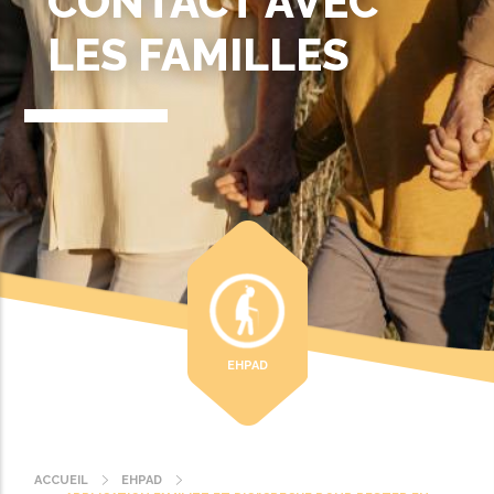
CONTACT AVEC
LES FAMILLES
EHPAD
ACCUEIL
EHPAD
Fil