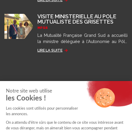
grâce aux recommandations des autorités
sanitaires.
VISITE MINISTÉRIELLE AU PÔLE
MUTUALISTE DES GRISETTES
MFGS
La Mutualité Française Grand Sud a accueilli
la ministre déléguée à l'Autonomie au Pôle
des Grisettes pour présenter son modèle
LIRE LA SUITE
d'accompagnement.
Notre site web utilise
les Cookies !
Les cookies sont utilisés pour personnaliser
les annonces.
On a attendu d'être sûrs que le contenu de ce site vous intéresse avant
de vous déranger, mais on aimerait bien vous accompagner pendant