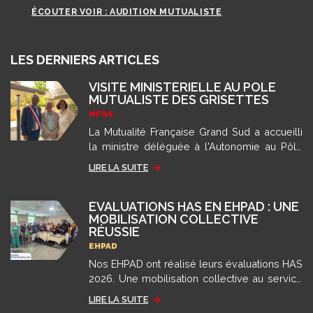
ÉCOUTER VOIR : AUDITION MUTUALISTE
LES DERNIERS ARTICLES
VISITE MINISTÉRIELLE AU PÔLE
MUTUALISTE DES GRISETTES
MFGS
La Mutualité Française Grand Sud a accueilli
la ministre déléguée à l'Autonomie au Pôle
des Grisettes pour présenter son modèle
LIRE LA SUITE
d'accompagnement.
ÉVALUATIONS HAS EN EHPAD : UNE
MOBILISATION COLLECTIVE
RÉUSSIE
EHPAD
Nos EHPAD ont réalisé leurs évaluations HAS
2026. Une mobilisation collective au service
de la qualité de l'accompagnement et de
LIRE LA SUITE
l'amélioration continue