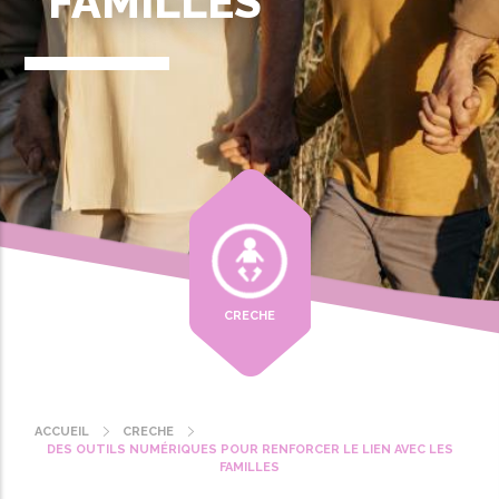
FAMILLES
CRECHE
ACCUEIL
CRECHE
Fil
DES OUTILS NUMÉRIQUES POUR RENFORCER LE LIEN AVEC LES
d'Ariane
FAMILLES