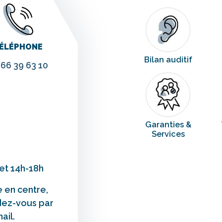
ÉLÉPHONE
Bilan auditif
 66 39 63 10
Garanties &
Services
 et 14h-18h
e en centre,
dez-vous par
ail.