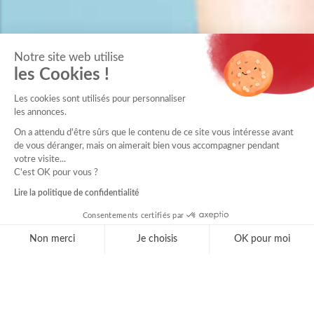
Notre site web utilise
les Cookies !
Les cookies sont utilisés pour personnaliser
les annonces.
On a attendu d'être sûrs que le contenu de ce site vous intéresse avant
de vous déranger, mais on aimerait bien vous accompagner pendant
votre visite...
C'est OK pour vous ?
Lire la politique de confidentialité
Consentements certifiés par
Non merci
Je choisis
OK pour moi
Axeptio consent
Plateforme de Gestion du Consentement : Personnal
Notre plateforme vous permet d'adapter et de gérer 