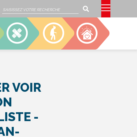
Rechercher
SSIAD
EHPAD
CAJOU
R VOIR
ON
ISTE -
AN-