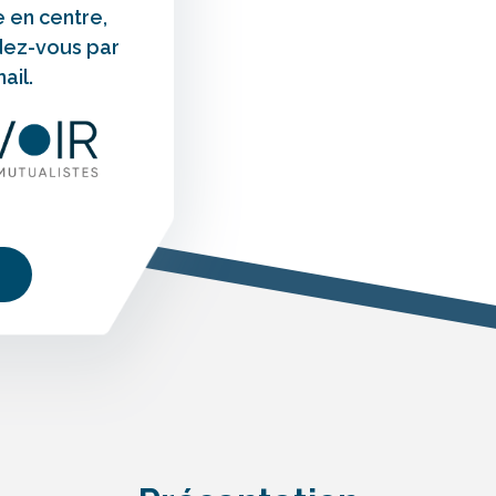
e en centre,
dez-vous par
ail.