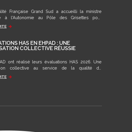
lité Française Grand Sud a accueilli la ministre
e à l'Autonomie au Pôle des Grisettes pour
r son modèle d'accompagnement.
UITE
TIONS HAS EN EHPAD : UNE
SATION COLLECTIVE RÉUSSIE
D ont réalisé leurs évaluations HAS 2026. Une
ation collective au service de la qualité de
agnement et de l'amélioration continue
UITE