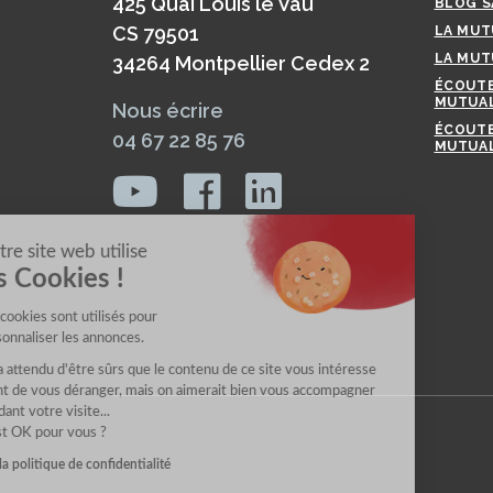
425 Quai Louis le Vau
BLOG S
CS 79501
LA MUT
LA MUT
34264 Montpellier Cedex 2
ÉCOUTE
MUTUAL
Nous écrire
ÉCOUTE
04 67 22 85 76
MUTUAL
Notre site web utilise
les Cookies !
Les cookies sont utilisés pour
personnaliser les annonces.
On a attendu d'être sûrs que le contenu de ce site vous intéresse
avant de vous déranger, mais on aimerait bien vous accompagner
pendant votre visite...
C'est OK pour vous ?
Lire la politique de confidentialité