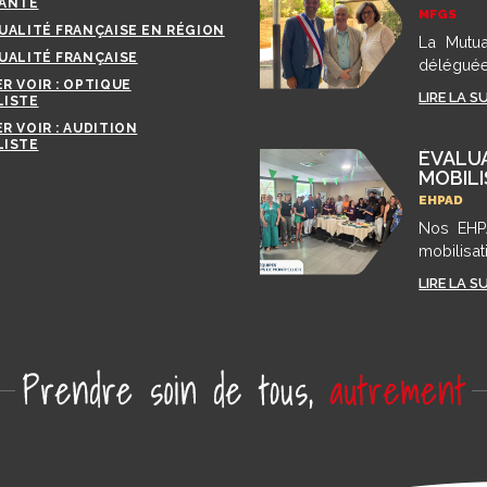
ANTÉ
MFGS
UALITÉ FRANÇAISE EN RÉGION
La Mutua
UALITÉ FRANÇAISE
délégué
R VOIR : OPTIQUE
présente
LIRE LA S
ISTE
R VOIR : AUDITION
ISTE
ÉVALUA
MOBILI
EHPAD
Nos EHPA
mobilis
l'accomp
LIRE LA S