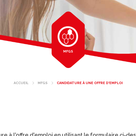
MFGS
ACCUEIL
MFGS
CANDIDATURE À UNE OFFRE D'EMPLOI
Fil
d'Ariane
 à l'offre d'emploi en utilisant le formulaire ci-des