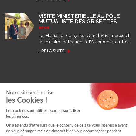
grâce aux recommandations des autorités
sanitaires.
VISITE MINISTÉRIELLE AU PÔLE
MUTUALISTE DES GRISETTES
MFGS
La Mutualité Française Grand Sud a accueilli
la ministre déléguée à l'Autonomie au Pôle
des Grisettes pour présenter son modèle
LIRE LA SUITE
d'accompagnement.
Notre site web utilise
les Cookies !
Les cookies sont utilisés pour personnaliser
les annonces.
On a attendu d'être sûrs que le contenu de ce site vous intéresse avant
de vous déranger, mais on aimerait bien vous accompagner pendant