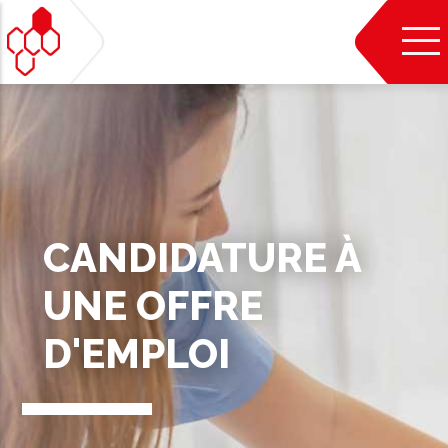
Aller
au
contenu
principal
CANDIDATURE À
UNE OFFRE
D'EMPLOI