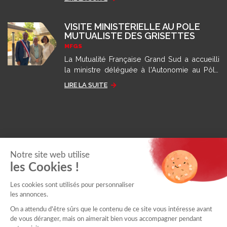
grâce aux recommandations des autorités
sanitaires.
VISITE MINISTÉRIELLE AU PÔLE
MUTUALISTE DES GRISETTES
MFGS
La Mutualité Française Grand Sud a accueilli
la ministre déléguée à l'Autonomie au Pôle
des Grisettes pour présenter son modèle
LIRE LA SUITE
d'accompagnement.
Notre site web utilise
les Cookies !
Les cookies sont utilisés pour personnaliser
les annonces.
On a attendu d'être sûrs que le contenu de ce site vous intéresse avant
de vous déranger, mais on aimerait bien vous accompagner pendant