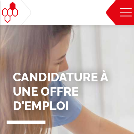
Aller
au
contenu
principal
CANDIDATURE À
UNE OFFRE
D'EMPLOI