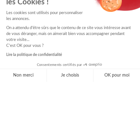
les Cookies !
Les cookies sont utilisés pour personnaliser
les annonces.
On a attendu d'être sûrs que le contenu de ce site vous intéresse avant
de vous déranger, mais on aimerait bien vous accompagner pendant
votre visite...
C'est OK pour vous ?
Lire la politique de confidentialité
Consentements certifiés par
Non merci
Je choisis
OK pour moi
Axeptio consent
Plateforme de Gestion du Consentement : Personnal
Notre plateforme vous permet d'adapter et de gérer 