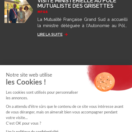
VISITE MINISTÉRIELLE AU PÔLE
MUTUALISTE DES GRISETTES
MFGS
La Mutualité Française Grand Sud a accueilli
la ministre déléguée à l'Autonomie au Pôle
des Grisettes pour présenter son modèle
LIRE LA SUITE
d'accompagnement.
Notre site web utilise
les Cookies !
Les cookies sont utilisés pour personnaliser
les annonces.
On a attendu d'être sûrs que le contenu de ce site vous intéresse avant
de vous déranger, mais on aimerait bien vous accompagner pendant
votre visite...
© 2025 MFGS -
MENTIONS LÉGALES ET DONNÉES
C'est OK pour vous ?
PERSONNELLES
•
SITE INTERNET PAR DVI PRODUCTION
Lire la politique de confidentialité