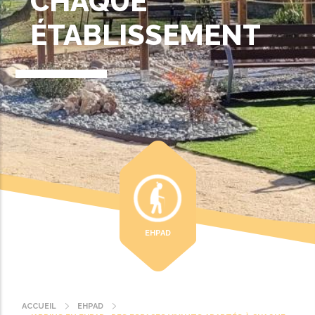
CHAQUE
ÉTABLISSEMENT
EHPAD
ACCUEIL
EHPAD
Fil