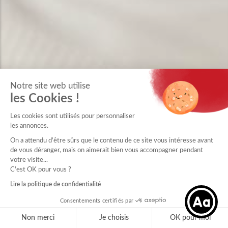
Notre site web utilise
les Cookies !
Les cookies sont utilisés pour personnaliser
les annonces.
On a attendu d'être sûrs que le contenu de ce site vous intéresse avant
de vous déranger, mais on aimerait bien vous accompagner pendant
votre visite...
C'est OK pour vous ?
Lire la politique de confidentialité
MUTUALITÉ FRANÇAISE GRAND SUD
Consentements certifiés par
Non merci
Je choisis
OK pour moi
425 Quai Louis le Vau