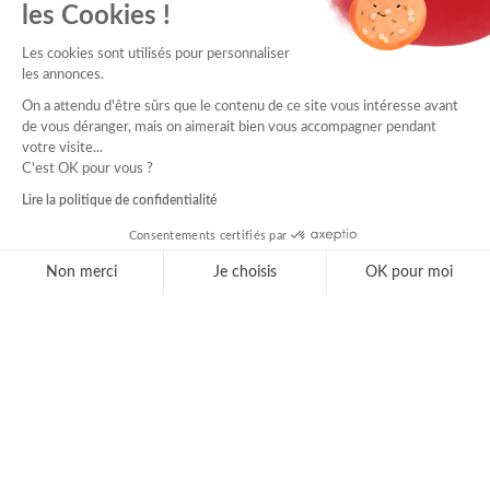
les Cookies !
Les cookies sont utilisés pour personnaliser
les annonces.
On a attendu d'être sûrs que le contenu de ce site vous intéresse avant
de vous déranger, mais on aimerait bien vous accompagner pendant
votre visite...
C'est OK pour vous ?
Lire la politique de confidentialité
Consentements certifiés par
Non merci
Je choisis
OK pour moi
Axeptio consent
Plateforme de Gestion du Consentement : Personnal
MUTUALITÉ FRANÇAISE GRAND SUD
Notre plateforme vous permet d'adapter et de gérer 
425 Quai Louis le Vau
CS 79501
34264 Montpellier Cedex 2