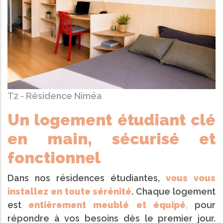
T2 - Résidence Niméa
Un logement étudiant clé
en main, sécurisé et
fonctionnel
Dans nos résidences étudiantes,
vous vous
installez en toute sérénité
. Chaque logement
est
entièrement meublé et équipé
,
pour
répondre à vos besoins dès le premier jour.