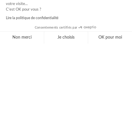
votre visite...
C'est OK pour vous ?
Lire la politique de confidentialité
Consentements certifiés par
Non merci
Je choisis
OK pour moi
Axeptio consent
Plateforme de Gestion du Consentement : Personnal
Notre plateforme vous permet d'adapter et de gérer 