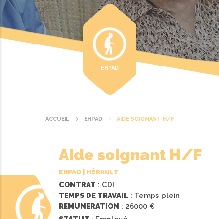
EHPAD
ACCUEIL
EHPAD
AIDE SOIGNANT H/F
Fil
d'Ariane
Aide soignant H/F
EHPAD | HÉRAULT
CONTRAT
: CDI
TEMPS DE TRAVAIL
: Temps plein
REMUNERATION
: 26000 €