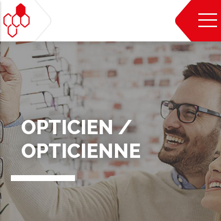
Aller
au
contenu
principal
OPTICIEN /
OPTICIENNE