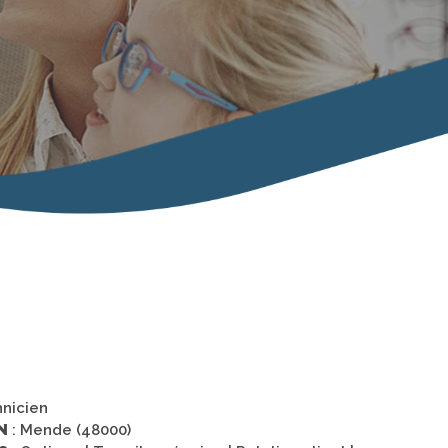
hnicien
N
: Mende (48000)