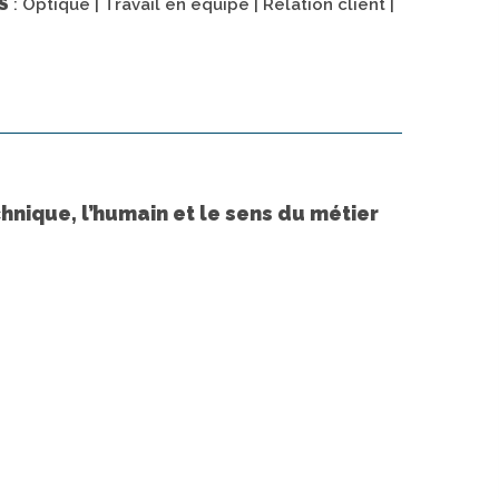
S
: Optique | Travail en équipe | Relation client |
chnique, l’humain et le sens du métier