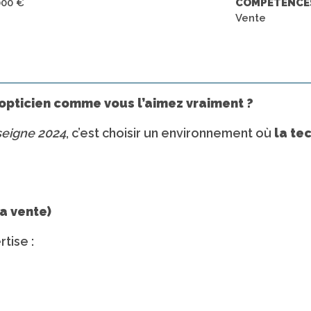
000 €
COMPETENCE
Vente
d’opticien comme vous l’aimez vraiment ?
seigne 2024
, c’est choisir un environnement où
la te
la vente)
tise :