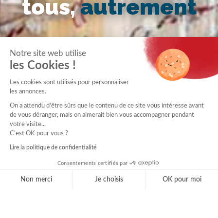
tous,
autrement
Notre site web utilise
les Cookies !
Les cookies sont utilisés pour personnaliser
les annonces.
On a attendu d'être sûrs que le contenu de ce site vous intéresse avant
de vous déranger, mais on aimerait bien vous accompagner pendant
votre visite...
C'est OK pour vous ?
Lire la politique de confidentialité
Consentements certifiés par
Non merci
Je choisis
OK pour moi
Axeptio consent
Plateforme de Gestion du Consentement : Personnal
Notre plateforme vous permet d'adapter et de gérer 