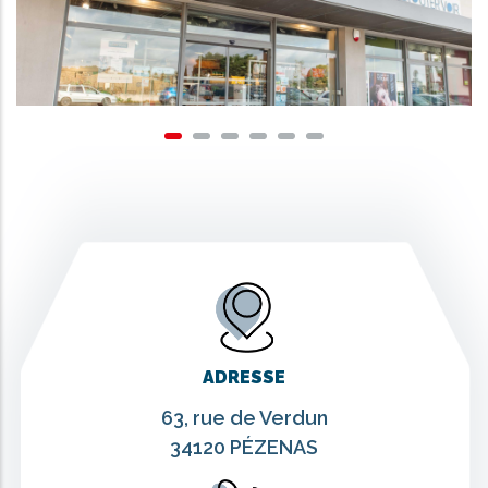
with
the
content.
ADRESSE
63, rue de Verdun
34120 PÉZENAS