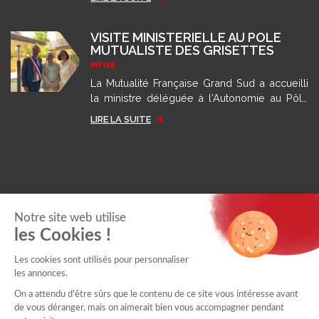
grâce aux recommandations des autorités
sanitaires.
VISITE MINISTÉRIELLE AU PÔLE
MUTUALISTE DES GRISETTES
MFGS
La Mutualité Française Grand Sud a accueilli
la ministre déléguée à l'Autonomie au Pôle
des Grisettes pour présenter son modèle
LIRE LA SUITE
d'accompagnement.
Notre site web utilise
les Cookies !
Les cookies sont utilisés pour personnaliser
les annonces.
On a attendu d'être sûrs que le contenu de ce site vous intéresse avant
de vous déranger, mais on aimerait bien vous accompagner pendant