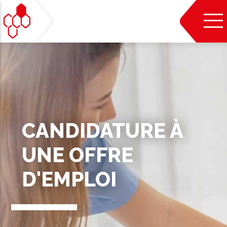
Aller
au
contenu
principal
CANDIDATURE À
UNE OFFRE
D'EMPLOI