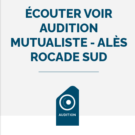
press
ÉCOUTER VOIR
"Ctrl
+
AUDITION
/".
MUTUALISTE - ALÈS
This
shortcut
ROCADE SUD
activates
the
screen
reader
to
help
you
navigate
AUDITION
and
interact