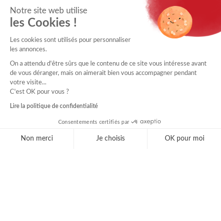
Notre site web utilise
les Cookies !
Les cookies sont utilisés pour personnaliser
les annonces.
On a attendu d'être sûrs que le contenu de ce site vous intéresse avant
de vous déranger, mais on aimerait bien vous accompagner pendant
votre visite...
C'est OK pour vous ?
Lire la politique de confidentialité
Consentements certifiés par
Non merci
Je choisis
OK pour moi
Axeptio consent
Plateforme de Gestion du Consentement : Personnal
Notre plateforme vous permet d'adapter et de gérer 