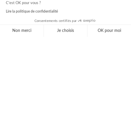
C'est OK pour vous ?
Lire la politique de confidentialité
Consentements certifiés par
Non merci
Je choisis
OK pour moi
Axeptio consent
Plateforme de Gestion du Consentement : Personnal
Notre plateforme vous permet d'adapter et de gérer 