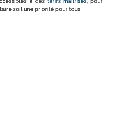
ccessibles à des
tarifs maîtrisés
, pour
ire soit une priorité pour tous.