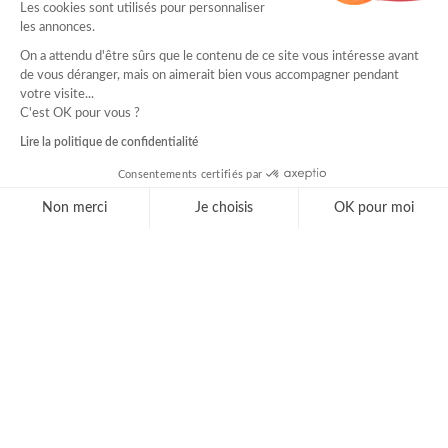
Les cookies sont utilisés pour personnaliser
les annonces.
On a attendu d'être sûrs que le contenu de ce site vous intéresse avant
de vous déranger, mais on aimerait bien vous accompagner pendant
votre visite...
C'est OK pour vous ?
Lire la politique de confidentialité
Consentements certifiés par
Non merci
Je choisis
OK pour moi
Axeptio consent
Plateforme de Gestion du Consentement : Personnal
Notre plateforme vous permet d'adapter et de gérer 