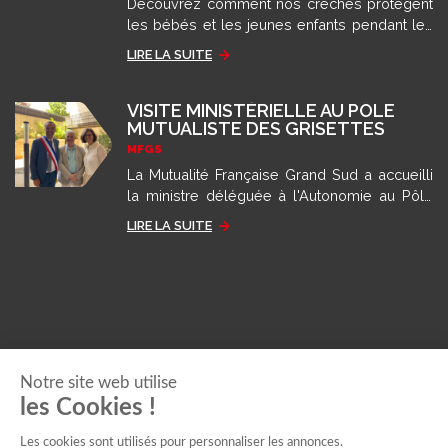
Découvrez comment nos crèches protègent
les bébés et les jeunes enfants pendant les
épisodes de fortes chaleurs et de canicule
LIRE LA SUITE
grâce aux recommandations des autorités
sanitaires.
VISITE MINISTÉRIELLE AU PÔLE
MUTUALISTE DES GRISETTES
MFGS
La Mutualité Française Grand Sud a accueilli
la ministre déléguée à l'Autonomie au Pôle
des Grisettes pour présenter son modèle
LIRE LA SUITE
d'accompagnement.
Notre site web utilise
les Cookies !
Les cookies sont utilisés pour personnaliser
les annonces.