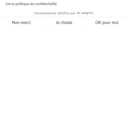
Lire la politique de confidentialité
Consentements certifiés par
Non merci
Je choisis
OK pour moi
Axeptio consent
Plateforme de Gestion du Consentement : Personnal
Notre plateforme vous permet d'adapter et de gérer 
MUTUALITÉ FRANÇAISE GRAND SUD
425 Quai Louis le Vau