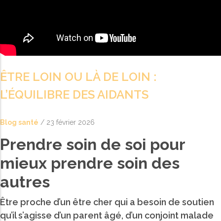
press
"Ctrl
+
/".
This
ÊTRE LOIN OU LÀ DE LOIN :
shortcut
activates
L’ÉQUILIBRE DES AIDANTS
the
screen
Blog santé
/
23 février 2026
reader
Prendre soin de soi pour
to
help
mieux prendre soin des
you
autres
navigate
and
Être proche d’un être cher qui a besoin de soutien
interact
qu’il s’agisse d’un parent âgé, d’un conjoint malade