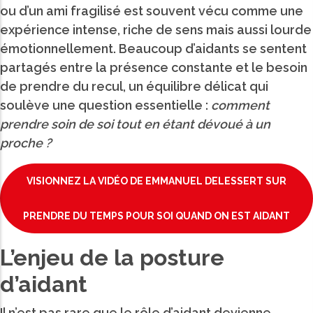
with
ou d’un ami fragilisé est souvent vécu comme une
the
expérience intense, riche de sens mais aussi lourde
content.
émotionnellement. Beaucoup d’aidants se sentent
partagés entre la présence constante et le besoin
de prendre du recul, un équilibre délicat qui
soulève une question essentielle :
comment
prendre soin de soi tout en étant dévoué à un
proche ?
VISIONNEZ LA VIDÉO DE EMMANUEL DELESSERT SUR
PRENDRE DU TEMPS POUR SOI QUAND ON EST AIDANT
L’enjeu de la posture
d’aidant
Il n’est pas rare que le rôle d’aidant devienne