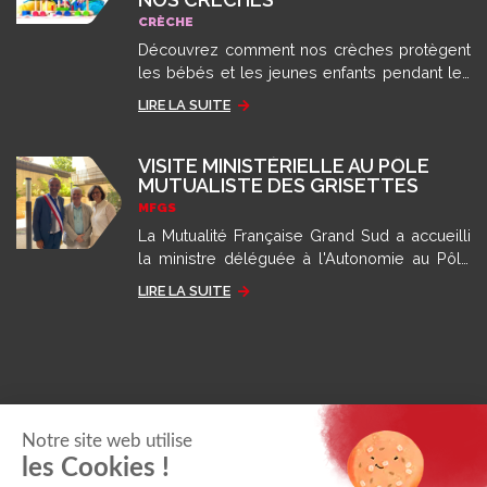
CRÈCHE
Découvrez comment nos crèches protègent
les bébés et les jeunes enfants pendant les
épisodes de fortes chaleurs et de canicule
LIRE LA SUITE
grâce aux recommandations des autorités
sanitaires.
VISITE MINISTÉRIELLE AU PÔLE
MUTUALISTE DES GRISETTES
MFGS
La Mutualité Française Grand Sud a accueilli
la ministre déléguée à l'Autonomie au Pôle
des Grisettes pour présenter son modèle
LIRE LA SUITE
d'accompagnement.
Notre site web utilise
les Cookies !