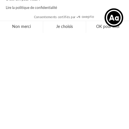
Lire la politique de confidentialité
Consentements certifiés par
Non merci
Je choisis
OK pour moi
Axeptio consent
Plateforme de Gestion du Consentement : Personnal
Notre plateforme vous permet d'adapter et de gérer 