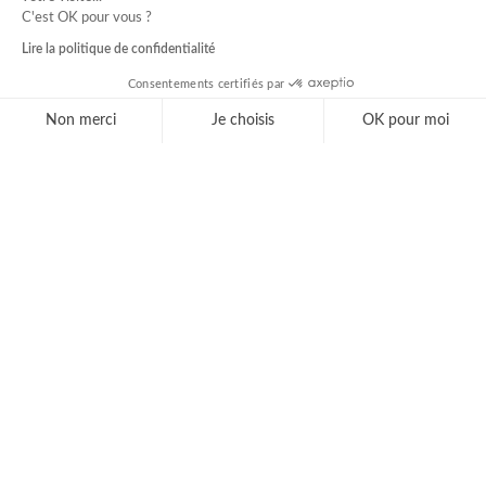
C'est OK pour vous ?
Lire la politique de confidentialité
Consentements certifiés par
Non merci
Je choisis
OK pour moi
Axeptio consent
Plateforme de Gestion du Consentement : Personnal
Notre plateforme vous permet d'adapter et de gérer 