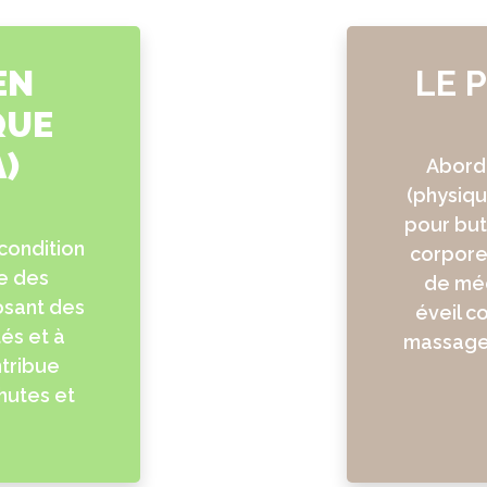
EN
LE 
QUE
)
Aborde
(physiqu
pour but
 condition
corporel
re des
de méd
osant des
éveil c
és et à
massages
ntribue
hutes et