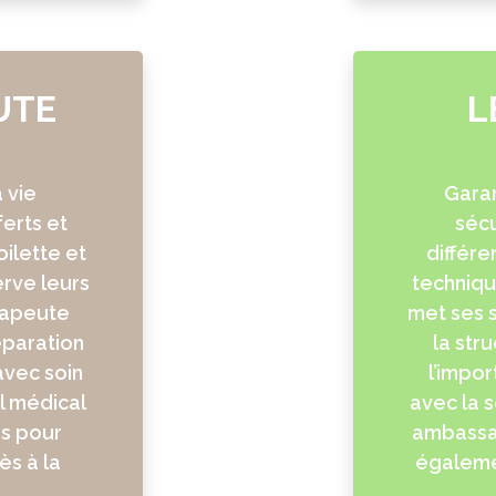
UTE
L
 vie
Garan
ferts et
sécu
ilette et
différe
erve leurs
techniqu
rapeute
met ses s
éparation
la str
 avec soin
l’impor
l médical
avec la s
s pour
ambassad
ès à la
égalemen