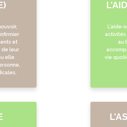
E)
L'AI
ouvoir,
L’aide-s
infirmier
activités
ients et
au 
 de leur
accompa
ou elle
vie quoti
 personne,
icales.
E
L'A