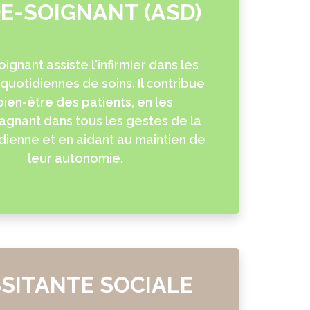
DE-SOIGNANT (ASD)
oignant assiste l'infirmier dans les
 quotidiennes de soins. Il contribue
bien-être des patients, en les
gnant dans tous les gestes de la
dienne et en aidant au maintien de
leur autonomie.
SSITANTE SOCIALE