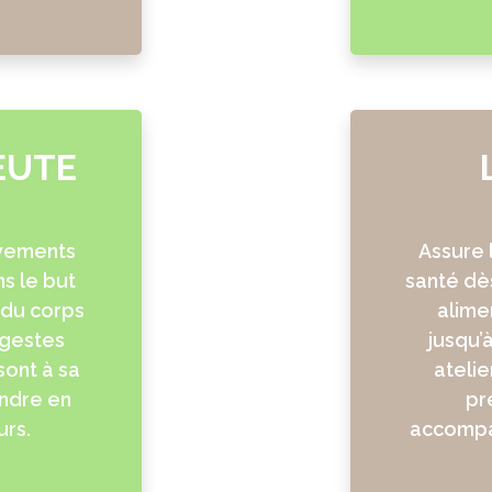
EUTE
vements
Assure 
s le but
santé dès
 du corps
alime
 gestes
jusqu’
sont à sa
atelie
endre en
pr
urs.
accompa