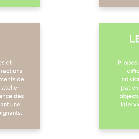
L
es et
Propose
eractions
diff
oments de
individ
 atelier
patient
tance des
objecti
nant une
interv
ignants.