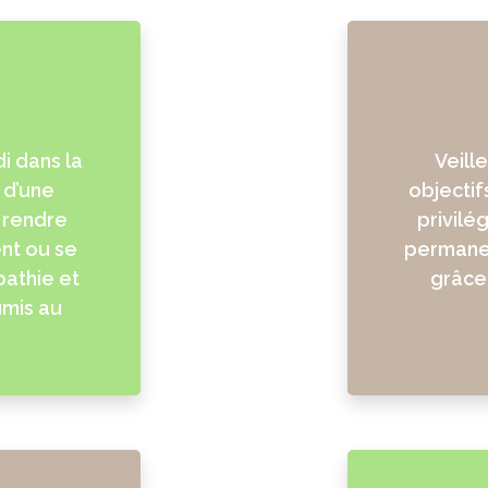
i dans la
Veille
 d’une
objectif
 rendre
privilé
ent ou se
permanen
pathie et
grâce 
umis au