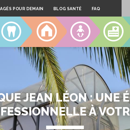
AGÉS POUR DEMAIN
BLOG SANTÉ
FAQ
DENTAIRE
LOGEMENT
CRÈCHES
CLINIQUE
QUE JEAN LÉON : UNE 
FESSIONNELLE À VOTR