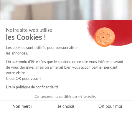
Notre site web utilise
les Cookies !
Les cookies sont utilisés pour personnaliser
les annonces.
On a attendu d'être sûrs que le contenu de ce site vous intéresse avant
de vous déranger, mais on aimerait bien vous accompagner pendant
votre visite...
C'est OK pour vous ?
Lire la politique de confidentialité
MUTUALITÉ FRANÇAISE GRAND SUD
Consentements certifiés par
425 Quai Louis le Vau
Non merci
Je choisis
OK pour moi
CS 79501
Axeptio consent
Plateforme de Gestion du Consentement : Personnal
34264 Montpellier Cedex 2
Notre plateforme vous permet d'adapter et de gérer 