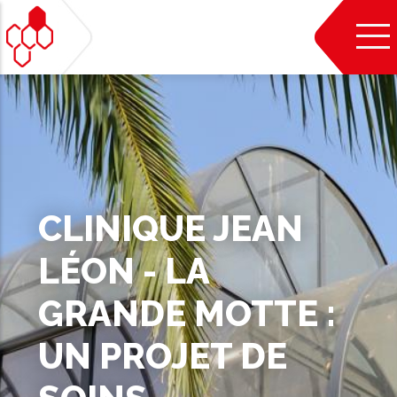
Aller
au
contenu
principal
CLINIQUE JEAN
LÉON - LA
GRANDE MOTTE :
UN PROJET DE