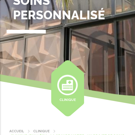
SOINS
PERSONNALISÉ
CLINIQUE
ACCUEIL
CLINIQUE
Fil