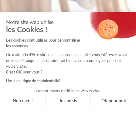
Notre site web utilise
les Cookies !
Les cookies sont utilisés pour personnaliser
les annonces.
On a attendu d'être sûrs que le contenu de ce site vous intéresse avant
de vous déranger, mais on aimerait bien vous accompagner pendant
votre visite...
C'est OK pour vous ?
Lire la politique de confidentialité
Consentements certifiés par
Non merci
Je choisis
OK pour moi
Axeptio consent
Plateforme de Gestion du Consentement : Personnal
Notre plateforme vous permet d'adapter et de gérer 
MUTUALITÉ FRANÇAISE GRAND SUD