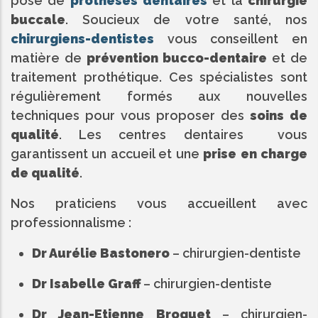
pose de
prothèses dentaires
et la
chirurgie
buccale
. Soucieux de votre santé, nos
chirurgiens-dentistes
vous conseillent en
matière de
prévention bucco-dentaire
et de
traitement prothétique. Ces spécialistes sont
régulièrement formés aux nouvelles
techniques pour vous proposer des
soins de
qualité
. Les centres dentaires vous
garantissent un accueil et une
prise en charge
de qualité
.
Nos praticiens vous accueillent avec
professionnalisme :
Dr Aurélie Bastonero
– chirurgien-dentiste
Dr Isabelle Graff
– chirurgien-dentiste
Dr Jean-Etienne Broquet
– chirurgien-